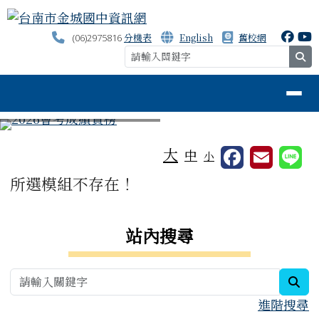
台南市金城國中資訊網
跳至主內容區
分機表
English
舊校網
(06)2975816
se
導覽列
⏸
工具列
大
中
小
頁尾區域
主內容區域
所選模組不存在！
右邊區域內容
站內搜尋
sea
進階搜尋