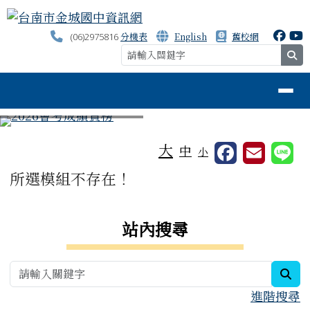
台南市金城國中資訊網
跳至主內容區
分機表
English
舊校網
(06)2975816
se
導覽列
⏸
工具列
大
中
小
頁尾區域
主內容區域
所選模組不存在！
右邊區域內容
站內搜尋
sea
進階搜尋