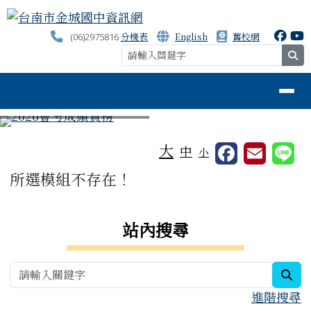
台南市金城國中資訊網
跳至主內容區
分機表
English
舊校網
(06)2975816
se
導覽列
⏸
工具列
大
中
小
頁尾區域
主內容區域
所選模組不存在！
右邊區域內容
站內搜尋
sea
進階搜尋