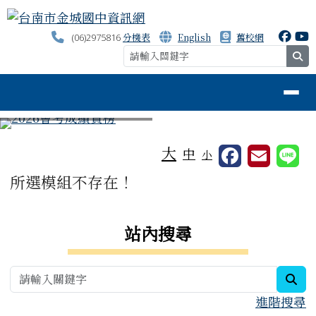
台南市金城國中資訊網
跳至主內容區
分機表
English
舊校網
(06)2975816
se
導覽列
⏸
工具列
大
中
小
頁尾區域
主內容區域
所選模組不存在！
右邊區域內容
站內搜尋
sea
進階搜尋