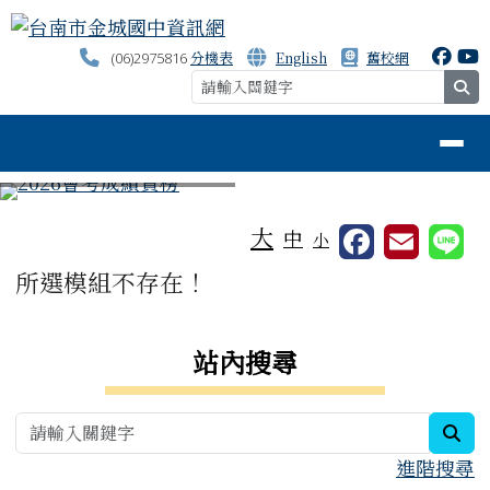
台南市金城國中資訊網
跳至主內容區
分機表
English
舊校網
(06)2975816
se
導覽列
⏸
工具列
大
中
小
頁尾區域
主內容區域
所選模組不存在！
右邊區域內容
站內搜尋
sea
進階搜尋