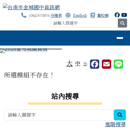
台南市金城國中資訊網
跳至主內容區
分機表
English
舊校網
(06)2975816
se
導覽列
⏸
工具列
大
中
小
頁尾區域
主內容區域
所選模組不存在！
右邊區域內容
站內搜尋
sea
進階搜尋