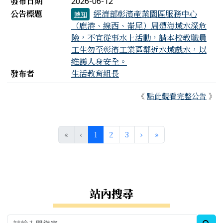
發布日期
2026-06-12
公告標題
經濟部彰濱產業園區服務中心
轉知
（鹿港、線西、崙尾）周遭海域水深危
險，不宜從事水上活動，請本校教職員
工生勿至彰濱工業區鄰近水域戲水，以
維護人身安全。
發布者
生活教育組長
《
點此觀看完整公告
》
(目前頁次)
下一頁
最後頁
«
‹
1
2
3
›
»
右邊區域內容
站內搜尋
sea