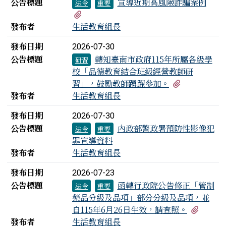
公告標題
宣導近期高風險詐騙案例
法令
重要
有1個附檔
發布者
生活教育組長
發布日期
2026-07-30
公告標題
轉知臺南市政府115年所屬各級學
研習
校「品德教育結合班級經營教師研
有1個附檔
習」，鼓勵教師踴躍參加。
發布者
生活教育組長
發布日期
2026-07-30
公告標題
內政部警政署預防性影像犯
法令
重要
罪宣導資料
發布者
生活教育組長
發布日期
2026-07-23
公告標題
函轉行政院公告修正「管制
法令
重要
藥品分級及品項」部分分級及品項，並
有2個
自115年6月26日生效，請查照。
發布者
生活教育組長