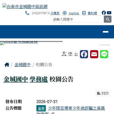
台南市金城國中資訊網
跳至主內容區
分機表
English
舊校網
(06)2975816
se
導覽列
⏸
工具列
大
中
小
頁尾區域
主內容區域
Home
金城國中
校園公告
金城國中
學務處
校園公告
3323
新聞列表
發布日期
2026-07-31
公告標題
少年隊宣導青少年被詐騙之高風
重要
有3個附檔