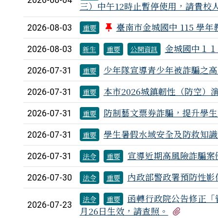
2026-08-04
三）中午12時止暫停使用，請貴校
臺南市金城國中 115 學
2026-08-03
重要
金城國中１１
2026-08-03
新生
重要
公開資訊
少年隊宣導青少年被詐騙之高
2026-07-31
重要
本市2026城鎮韌性（防空
2026-07-31
重要
防制藝文票券詐騙，提升學生
2026-07-31
重要
學生暑假水域安全及防救知識
2026-07-31
重要
宣導近期高風險詐騙案
2026-07-31
法令
重要
內政部警政署預防性影
2026-07-30
法令
重要
函轉行政院公告修正「
法令
重要
2026-07-23
有2個附
月26日生效，請查照。