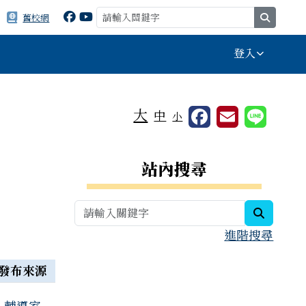
search
舊校網
登入
⏸
大
中
小
右邊區域內容
站內搜尋
search
進階搜尋
發布來源
輔導室