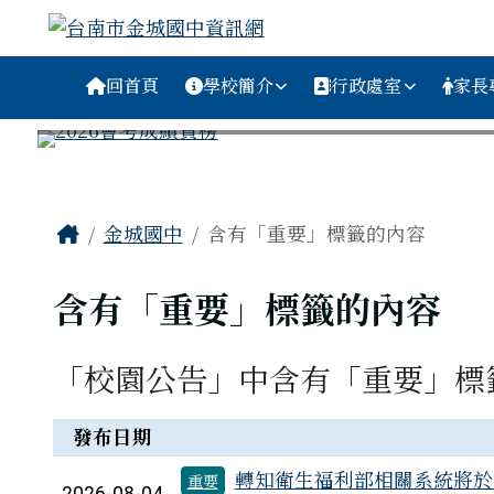
台南市金城國中資訊網
跳至主內容區
導覽列
回首頁
學校簡介
行政處室
家長
工具列
頁尾區域
主內容區域
Home
金城國中
含有「重要」標籤的內容
含有「重要」標籤的內容
「校園公告」中含有「重要」標
新聞列表
發布日期
轉知衛生福利部相關系統將於1
重要