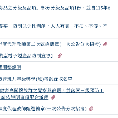
品之分級及品項」部分分級及品項1份，並自115年6
專案「防制兒少性剝削，人人有責─不拍、不傳、不
有1
年度代理教師第二次甄選簡章(一次公告分次招考)
有1個附檔
裝型電子煙產品防制宣導】
費調整說明
體育班九年級轉學(班)考試錄取名單
傷害高關懷族群之覺察與篩選，並落實三級預防工
有1個附檔
，請依說明事項配合辦理
有1個附檔
年度代理教師甄選簡章(一次公告分次招考)