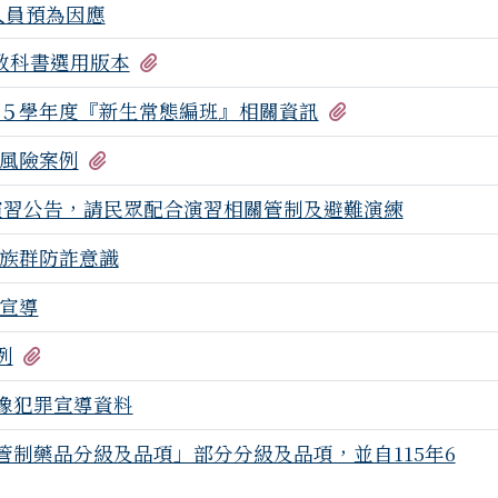
人員預為因應
有1個附檔
年教科書選用版本
有3個附檔
５學年度『新生常態編班』相關資訊
有3個附檔
風險案例
）演習公告，請民眾配合演習相關管制及避難演練
族群防詐意識
宣導
有1個附檔
例
像犯罪宣導資料
管制藥品分級及品項」部分分級及品項，並自115年6
檔