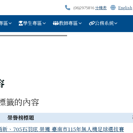
分機表
English
(06)2975816
專區
學生專區
教師專區
公務系統
容
標籤的內容
榮譽榜標題
語新、705石羽玹 榮獲 臺南市115年無人機足球選拔賽