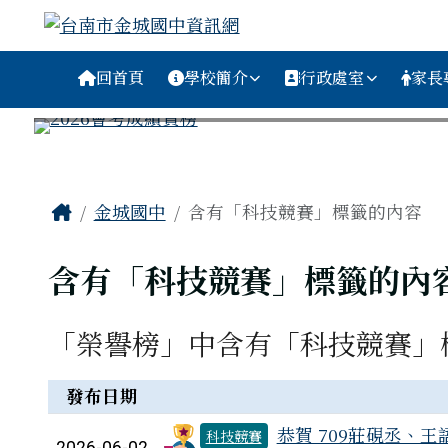
台南市金城國中資訊網
跳至主內容區
導覽列
回首頁
學校簡介
行政處室
家長
工具列
頁尾區域
主內容區域
Home
金城國中
含有「科技競賽」標籤的內容
含有「科技競賽」標籤的內
「榮譽榜」中含有「科技競賽」
榮譽榜列表
發布日期
恭賀 709莊硯丞、王
科技競賽