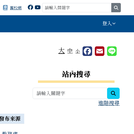
search
舊校網
登入
⏸
大
中
小
右邊區域內容
站內搜尋
search
進階搜尋
發布來源
教務處