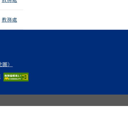
教務處
 地圖）
圖