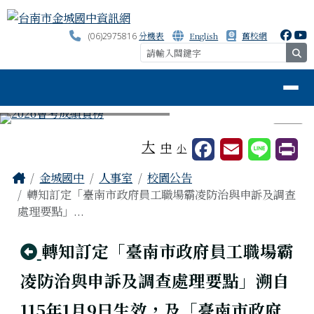
台南市金城國中資訊網
跳至主內容區
分機表
English
舊校網
(06)2975816
se
導覽列
⏸
工具列
大
中
小
頁尾區域
主內容區域
Home
金城國中
人事室
校園公告
轉知訂定「臺南市政府員工職場霸凌防治與申訴及調查
處理要點」...
回上頁
轉知訂定「臺南市政府員工職場霸
凌防治與申訴及調查處理要點」溯自
115年1月9日生效，及「臺南市政府