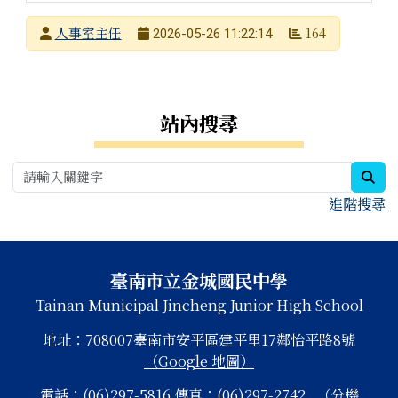
發布者
人事室主任
164
2026-05-26 11:22:14
發布日期
瀏覽次數
右邊區域內容
站內搜尋
sea
進階搜尋
頁尾區域內容
臺南市立金城國民中學
Tainan Municipal Jincheng Junior High School
地址：708007臺南市安平區建平里17鄰怡平路8號
（Google 地圖）
電話：(06)297-5816 傳真：(06)297-2742
（分機