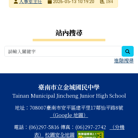
發布者
人事室主任
184
2026-05-13 10:19:20
發布日期
瀏覽次數
右邊區域內容
站內搜尋
sea
進階搜尋
頁尾區域內容
臺南市立金城國民中學
Tainan Municipal Jincheng Junior High School
地址：708007臺南市安平區建平里17鄰怡平路8號
（Google 地圖）
電話：(06)297-5816 傳真：(06)297-2742
（分機
表）
校園安全地圖