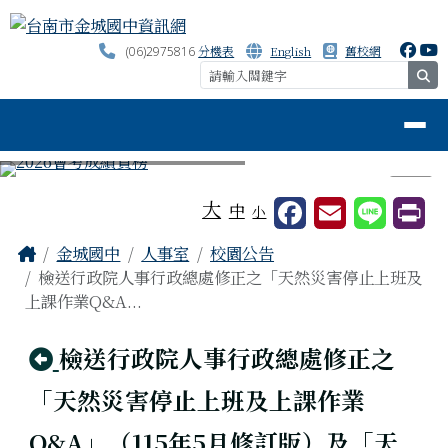
台南市金城國中資訊網
跳至主內容區
分機表
English
舊校網
(06)2975816
se
導覽列
⏸
工具列
大
中
小
頁尾區域
主內容區域
Home
金城國中
人事室
校園公告
檢送行政院人事行政總處修正之「天然災害停止上班及
上課作業Q&A...
回上頁
檢送行政院人事行政總處修正之
「天然災害停止上班及上課作業
Q&A」（115年5月修訂版）及「天