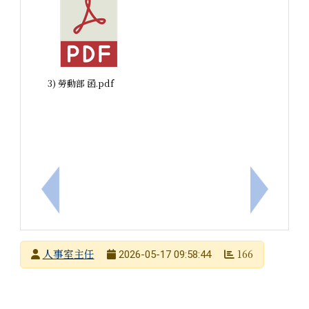
3) 勞動部 函.pdf
上一筆：內政部115年「遇見心動時」單身聯誼活動
下一筆：
發布者
人事室主任
166
2026-05-17 09:58:44
發布日期
瀏覽次數