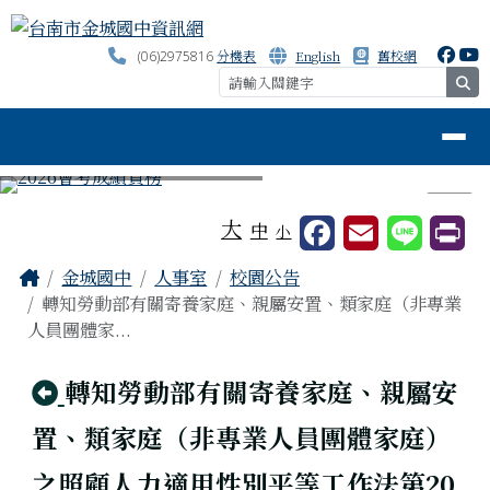
台南市金城國中資訊網
跳至主內容區
分機表
English
舊校網
(06)2975816
se
導覽列
⏸
工具列
大
中
小
頁尾區域
主內容區域
Home
金城國中
人事室
校園公告
轉知勞動部有關寄養家庭、親屬安置、類家庭（非專業
人員團體家...
回上頁
轉知勞動部有關寄養家庭、親屬安
置、類家庭（非專業人員團體家庭）
之照顧人力適用性別平等工作法第20