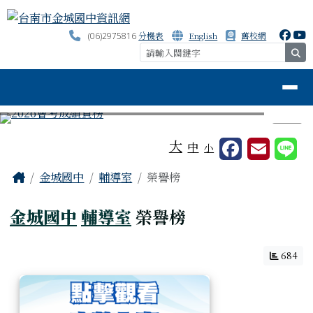
台南市金城國中資訊網
跳至主內容區
分機表
English
舊校網
(06)2975816
se
導覽列
⏸
工具列
大
中
小
頁尾區域
主內容區域
Home
金城國中
輔導室
榮譽榜
金城國中
輔導室
榮譽榜
684