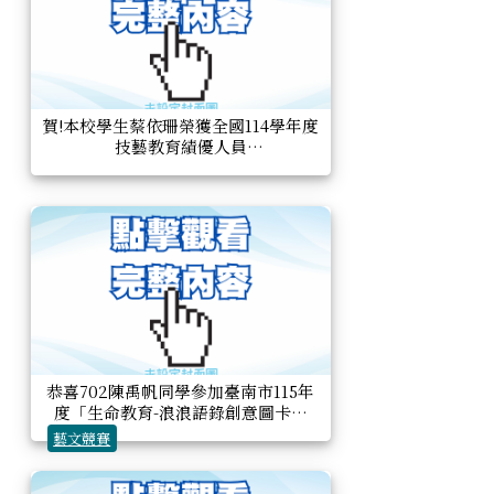
賀!本校學生蔡依珊榮獲全國114學年度
技藝教育績優人員
恭喜702陳禹帆同學參加臺南市115年
度「生命教育-浪浪語錄創意圖卡徵
選」比賽，榮獲國中組甲等。
藝文競賽