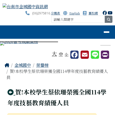
台南市金城國中資訊網
跳至主內容區
分機表
English
舊校網
(06)2975816
se
導覽列
⏸
工具列
大
中
小
頁尾區域
主內容區域
Home
金城國中
榮譽榜
賀!本校學生蔡依珊榮獲全國114學年度技藝教育績優人
員
回上頁
賀!本校學生蔡依珊榮獲全國114學
年度技藝教育績優人員