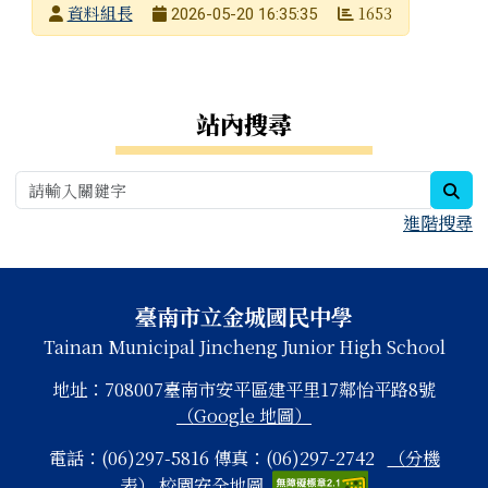
發布者
資料組長
1653
2026-05-20 16:35:35
發布日期
瀏覽次數
右邊區域內容
站內搜尋
sea
進階搜尋
頁尾區域內容
臺南市立金城國民中學
Tainan Municipal Jincheng Junior High School
地址：708007臺南市安平區建平里17鄰怡平路8號
（Google 地圖）
電話：(06)297-5816 傳真：(06)297-2742
（分機
表）
校園安全地圖