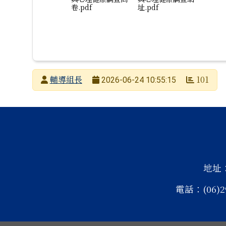
卷.pdf
址.pdf
發布者
輔導組長
101
2026-06-24 10:55:15
發布日期
瀏覽次數
頁尾區域內容
地址
電話：(06)2