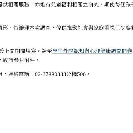
提供相關服務，亦進行兒童福利相關之研究，期使每個孩
情形，特辦理本次調查，俾供推動社會與家庭重視兒少容
生於上開期間填寫。請至
學生外貌認知與心理健康調查問卷
訊，敬請參見附件。
絡電話：02-27990333分機506。
距.愛延千里』文稿及照片徵件」活動，請轉知並鼓勵所屬