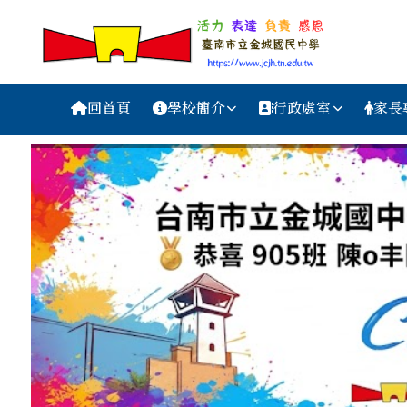
台南市金城國中資訊網
跳至主內容區
導覽列
回首頁
學校簡介
行政處室
家長