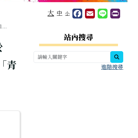
大
中
小
..
右邊區域內容
站內搜尋
於
search
「青
進階搜尋