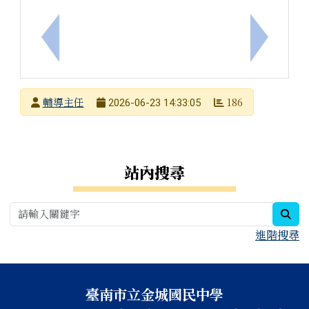
上一筆：中華覺知教育關懷協會辦理《成大一日大學
下一筆：
發布者
輔導主任
186
2026-06-23 14:33:05
發布日期
瀏覽次數
右邊區域內容
站內搜尋
sea
進階搜尋
頁尾區域內容
臺南市立金城國民中學