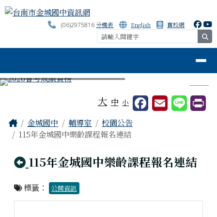
台南市金城國中資訊網
跳至主內容區
分機表
English
舊校網
(06)2975816
se
導覽列
⏸
工具列
大
中
小
頁尾區域
主內容區域
Home
金城國中
輔導室
校園公告
115年金城國中樂齡課程報名連結
回上頁
115年金城國中樂齡課程報名連結
標籤：
公開資訊