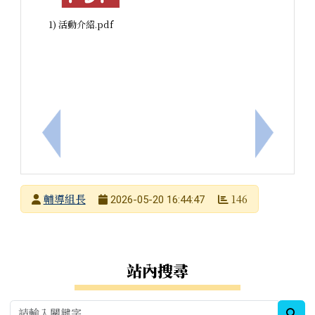
1) 活動介紹.pdf
上一筆：國立彰化師範大學推廣教育「精緻Moocs
下一筆：
發布者
輔導組長
146
2026-05-20 16:44:47
發布日期
瀏覽次數
右邊區域內容
站內搜尋
sea