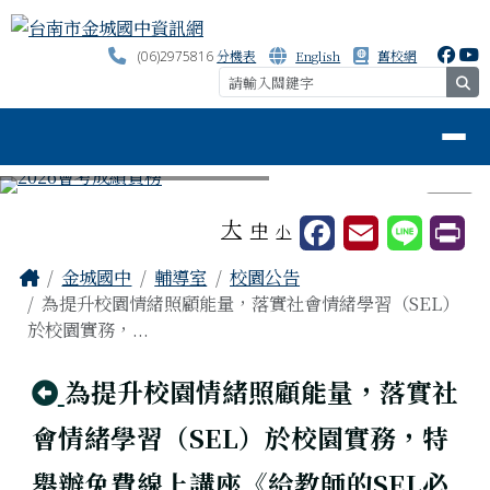
台南市金城國中資訊網
跳至主內容區
分機表
English
舊校網
(06)2975816
se
導覽列
⏸
工具列
大
中
小
頁尾區域
主內容區域
Home
金城國中
輔導室
校園公告
為提升校園情緒照顧能量，落實社會情緒學習（SEL）
於校園實務，...
回上頁
為提升校園情緒照顧能量，落實社
會情緒學習（SEL）於校園實務，特
舉辦免費線上講座《給教師的SEL必