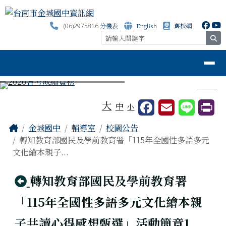
台南市金城國中資訊網
跳至主內容區
分機表
English
舊校網
(06)2975816
se
導覽列
⏸
工具列
大
中
小
頁尾區域
主內容區域
Home
金城國中
輔導室
校園公告
轉知教育部國民及學前教育署「115年全國性多語多元
文化繪本親子...
回上頁
轉知教育部國民及學前教育署
「115年全國性多語多元文化繪本親
子共讀心得感想甄選」活動簡章1