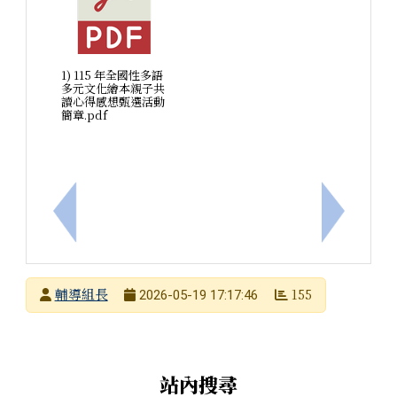
1) 115 年全國性多語
多元文化繪本親子共
讀心得感想甄選活動
簡章.pdf
上一筆：為提升校園情緒照顧能量，落實社會情緒學習
下一筆：
發布者
輔導組長
155
2026-05-19 17:17:46
發布日期
瀏覽次數
右邊區域內容
站內搜尋