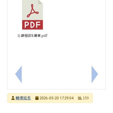
1) 課程招生簡章.pdf
上一筆：有關「AI 時代下家庭教育的挑戰、轉變與
下一筆：
發布者
輔導組長
159
2026-05-20 17:29:04
發布日期
瀏覽次數