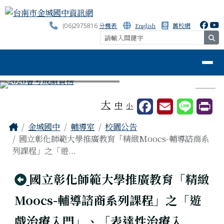
台南市金城國中資訊網
跳至主內容區
分機表
English
舊校網
(06)2975816
se
導覽列
⏸
工具列
大
中
小
頁尾區域
主內容區域
Home
金城國中
輔導室
校園公告
國立彰化師範大學推廣教育「精緻Moocs-輔導諮商系
列課程」之「遊...
回上頁
國立彰化師範大學推廣教育「精緻
Moocs-輔導諮商系列課程」之「遊
戲治療入門」、「表達性治療入