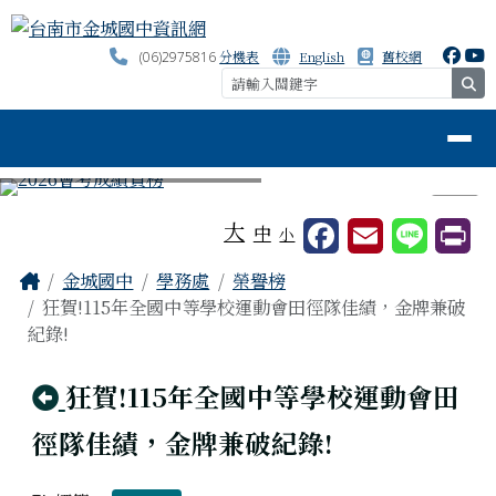
台南市金城國中資訊網
跳至主內容區
分機表
English
舊校網
(06)2975816
se
導覽列
⏸
工具列
大
中
小
頁尾區域
主內容區域
Home
金城國中
學務處
榮譽榜
狂賀!115年全國中等學校運動會田徑隊佳績，金牌兼破
紀錄!
回上頁
狂賀!115年全國中等學校運動會田
徑隊佳績，金牌兼破紀錄!