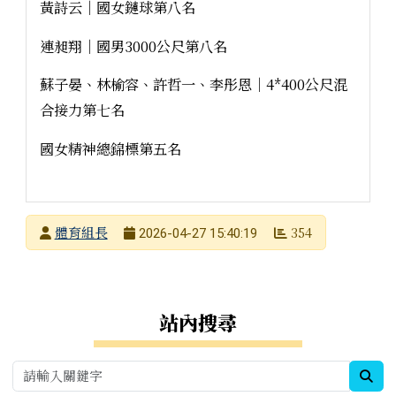
黃詩云｜國女鏈球第八名
連昶翔｜國男3000公尺第八名
蘇子晏、林榆容、許哲一、李彤恩｜4*400公尺混
合接力第七名
國女精神總錦標第五名
發布者
體育組長
354
2026-04-27 15:40:19
發布日期
瀏覽次數
右邊區域內容
站內搜尋
sea