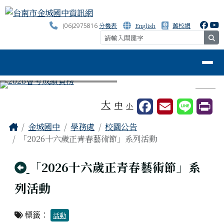
台南市金城國中資訊網
跳至主內容區
分機表
English
舊校網
(06)2975816
se
導覽列
⏸
工具列
大
中
小
頁尾區域
主內容區域
Home
金城國中
學務處
校園公告
「2026十六歲正青春藝術節」系列活動
回上頁
「2026十六歲正青春藝術節」系
列活動
標籤：
活動