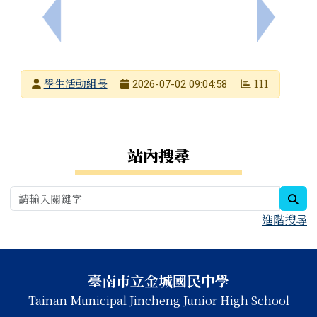
上一筆：轉知社團法人中華民國關懷生命協會2026
下一筆：
發布者
學生活動組長
111
2026-07-02 09:04:58
發布日期
瀏覽次數
右邊區域內容
站內搜尋
sea
進階搜尋
頁尾區域內容
臺南市立金城國民中學
Tainan Municipal Jincheng Junior High School