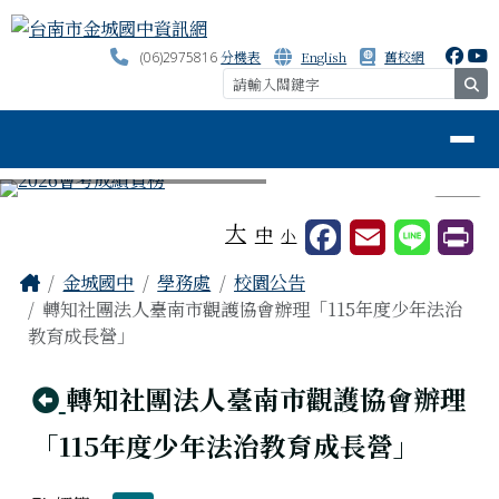
台南市金城國中資訊網
跳至主內容區
分機表
English
舊校網
(06)2975816
se
導覽列
⏸
工具列
大
中
小
頁尾區域
主內容區域
Home
金城國中
學務處
校園公告
轉知社團法人臺南市觀護協會辦理「115年度少年法治
教育成長營」
回上頁
轉知社團法人臺南市觀護協會辦理
「115年度少年法治教育成長營」