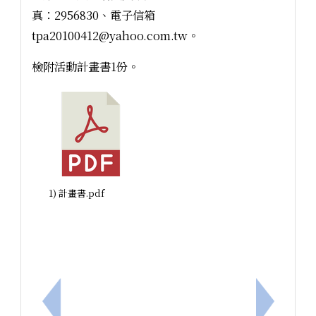
真：2956830、電子信箱
tpa20100412@yahoo.com.tw。
檢附活動計畫書1份。
1) 計畫書.pdf
上一筆：教育部辦理115年「數位/網路性別暴力防
下一筆：1