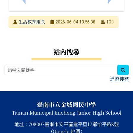
發布者
生活教育組長
103
2026-06-04 13:56:38
發布日期
瀏覽次數
右邊區域內容
站內搜尋
sea
進階搜尋
頁尾區域內容
臺南市立金城國民中學
Tainan Municipal Jincheng Junior High School
地址：708007臺南市安平區建平里17鄰怡平路8號
（Google 地圖）