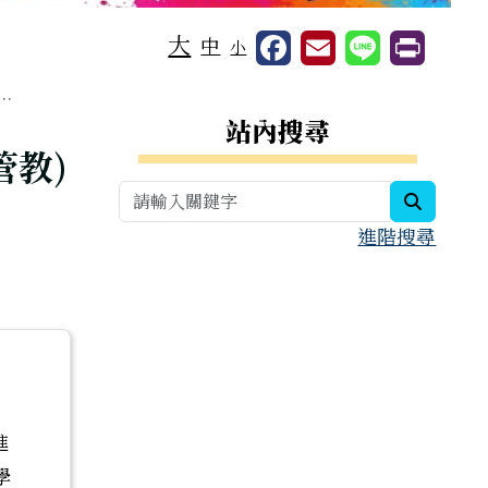
大
中
小
.
右邊區域內容
站內搜尋
管教)
search
進階搜尋
進
學