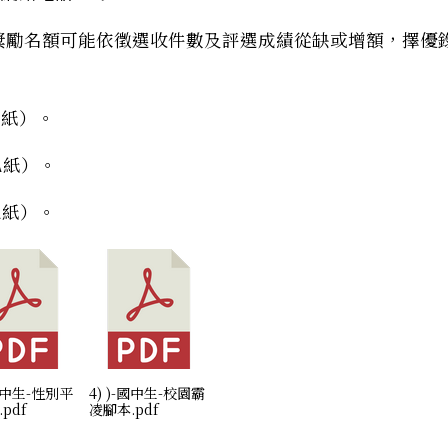
獎勵名額可能依徵選收件數及評選成績從缺或增額，擇優
乙紙）。
乙紙）。
乙紙）。
-國中生-性別平
4) )-國中生-校園霸
pdf
凌腳本.pdf