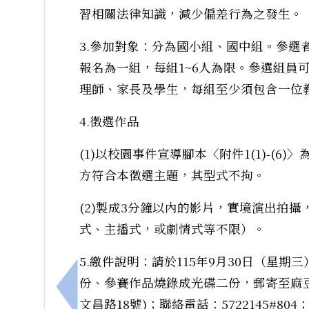
習相關法律知識，減少偏差行為之發生。
3.參加對象：分為國小組、國中組。參選
報名為一組，每組1~6人為限。參選組員
理師、家長及學生，每組至少須包含一位
4.徵選作品
(1)以校園事件宣導腳本〈附件1(1)-(6
方符合本徵選主題，其型式不拘。
(2)製成3分鐘以內的影片，實境演出拍
式、主播式，或劇情式等不限）。
5.繳件說明：請於115年9月30日（星
份、參賽作品燒錄成光碟二份，郵寄至麻豆
上一筆：轉知社團法人臺南市觀護協會辦理「
文昌路18號)；聯絡電話：5722145#804