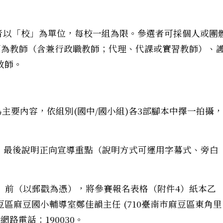
者以「校」為單位，每校一組為限。參選者可採個人或團
可為教師（含兼行政職教師；代理、代課或實習教師）、
教師。
)〉為主要內容，依組別(國中/國小組)各3部腳本中擇一拍攝，
攝，最後說明正向宣導重點（說明方式可運用字幕式、旁白
期三）前（以郵戳為憑），將參賽報名表格（附件4）紙本乙
區麻豆國小輔導室鄭佳韻主任 (710臺南市麻豆區東角里
115年度少年法治教育成長營」
；網路電話：190030。