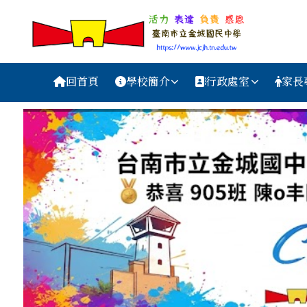
台南市金城國中資訊網
跳至主內容區
導覽列
回首頁
學校簡介
行政處室
家長