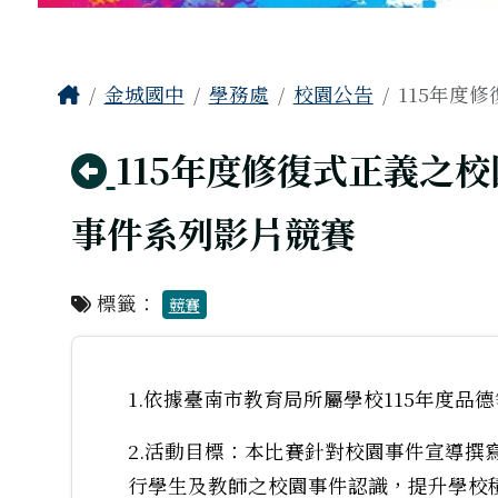
工具列
頁尾區域
主內容區域
Home
金城國中
學務處
校園公告
115年度
回上頁
115年度修復式正義之校
事件系列影片競賽
標籤：
競賽
1.依據臺南市教育局所屬學校115年度品
2.活動目標：本比賽針對校園事件宣導撰
行學生及教師之校園事件認識，提升學校