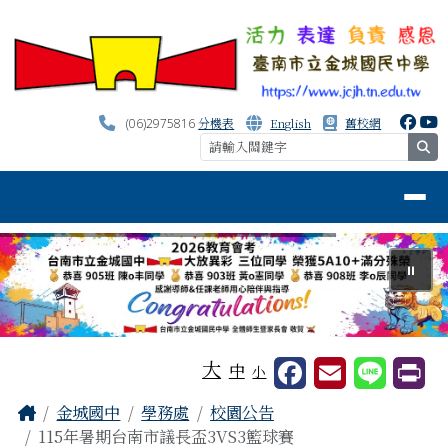
台南市金城國中資訊網
跳至主內容區
分機表
English
舊校網
(06)2975816
se
導覽列
⏸
工具列
大
中
小
頁尾區域
主內容區域
Home
金城國中
學務處
校園公告
115年暑期台南市議長盃3VS3籃球賽