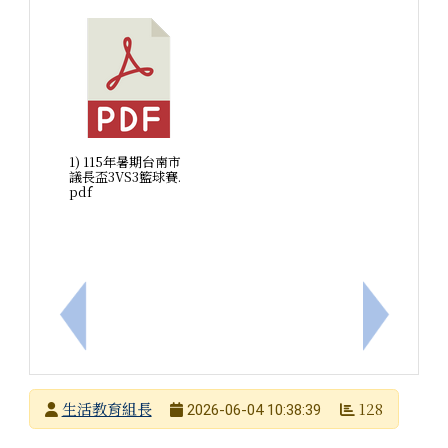
1) 115年暑期台南市
議長盃3VS3籃球賽.
pdf
上一筆：臺南市115年度交通安全教育師資增能培訓
下一筆：
發布者
生活教育組長
128
2026-06-04 10:38:39
發布日期
瀏覽次數