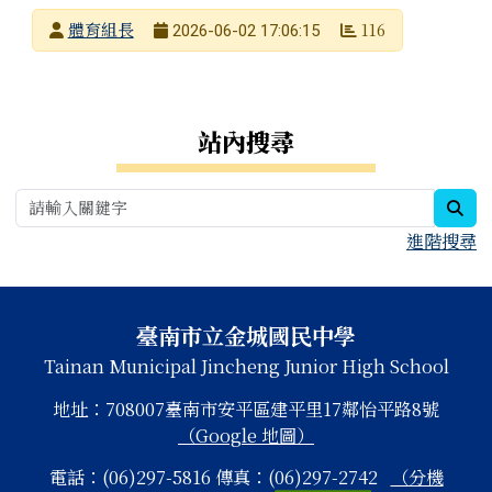
發布者
體育組長
116
2026-06-02 17:06:15
發布日期
瀏覽次數
右邊區域內容
站內搜尋
sea
進階搜尋
頁尾區域內容
臺南市立金城國民中學
Tainan Municipal Jincheng Junior High School
地址：708007臺南市安平區建平里17鄰怡平路8號
（Google 地圖）
電話：(06)297-5816 傳真：(06)297-2742
（分機