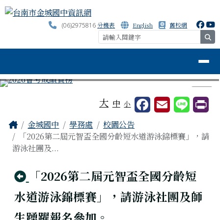
台南市金城國中資訊網
跳至主內容區
分機表
English
舊校網
(06)2975816
se
導覽列
⏸
工具列
大
中
小
頁尾區域
主內容區域
Home
金城國中
學務處
校園公告
「2026第二屆元智盃全國分齡短水道游泳錦標賽」，請
游泳社團及...
回上頁
「2026第二屆元智盃全國分齡短
水道游泳錦標賽」，請游泳社團及師
生踴躍報名參加。