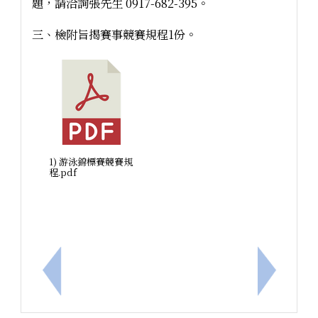
題，請洽詢張先生 0917-682-395。
三、檢附旨揭賽事競賽規程1份。
1) 游泳錦標賽競賽規
程.pdf
上一筆：「學生常見衝突及霸凌態樣處理實務工作坊
下一筆：