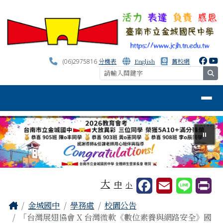
台南市金城國中資訊網
跳至主內容區
分機表
English
舊校網
(06)2975816
se
導覽列
⏸
工具列
大
中
小
頁尾區域
主內容區域
Home
金城國中
學務處
校園公告
「台灣展翅協會 X 台灣微軟《數位素養與網路安全》國