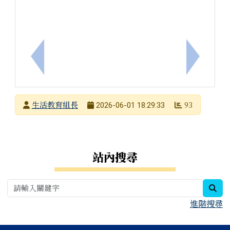
上一筆：中華民國象棋文化協會舉辦「2026 夏季兒
下一筆：
發布者
生活教育組長
93
2026-06-01 18:29:33
發布日期
瀏覽次數
右邊區域內容
站內搜尋
sea
進階搜尋