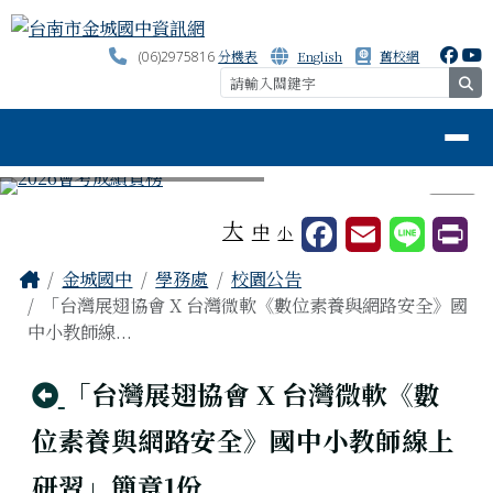
台南市金城國中資訊網
跳至主內容區
分機表
English
舊校網
(06)2975816
se
導覽列
⏸
工具列
大
中
小
頁尾區域
主內容區域
Home
金城國中
學務處
校園公告
「台灣展翅協會 X 台灣微軟《數位素養與網路安全》國
中小教師線...
回上頁
「台灣展翅協會 X 台灣微軟《數
位素養與網路安全》國中小教師線上
研習」簡章1份