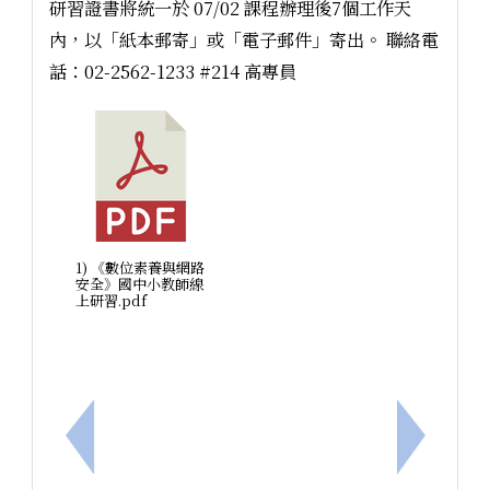
研習證書將統一於 07/02 課程辦理後7個工作天
內，以「紙本郵寄」或「電子郵件」寄出。 聯絡電
話：02-2562-1233 #214 高專員
1) 《數位素養與網路
安全》國中小教師線
上研習.pdf
上一筆：中華民國象棋文化協會舉辦「2026 夏季兒
下一筆：