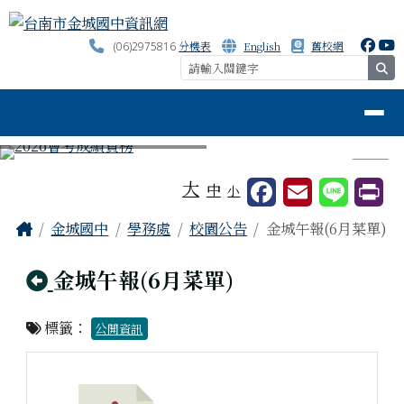
台南市金城國中資訊網
跳至主內容區
分機表
English
舊校網
(06)2975816
se
導覽列
⏸
工具列
大
中
小
頁尾區域
主內容區域
Home
金城國中
學務處
校園公告
金城午報(6月菜單)
回上頁
金城午報(6月菜單)
標籤：
公開資訊