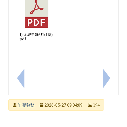
1) 金城午報6月(115).
pdf
上一筆：轉知-高雄市政府教育局辦理「環境教育人員
下一筆：
發布者
午餐執秘
194
2026-05-27 09:04:09
發布日期
瀏覽次數