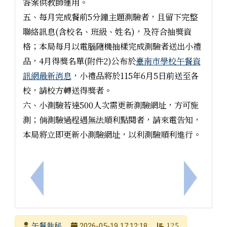
答案供教師運用。
五、每月完成餐前5分鐘主題測驗者，且留下完整
聯絡訊息(含校名、班級、姓名)，及符合抽獎資
格；本局每月以電腦隨機抽樣完成測驗者送出小禮
品，4月得獎名單(附件2)公布於
臺南市學校午餐資
訊網最新消息
，小禮品將於115年6月5日前送至各
校，請校方轉送得獎者。
六、小測驗若達500人次需更新測驗網址，方可施
測；倘測驗過程遇無法順利點閱者，請來電告知，
本局將立即更新小測驗網址，以利測驗順利進行。
上一筆：本市辦理「2026一騎i臺南自行車活動」，
下一筆：
發布者
午餐執秘
125
2026-05-19 17:12:18