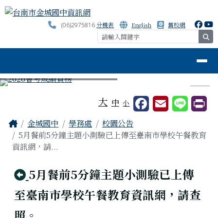
台南市金城國中資訊網
跳至主內容區
分機表
English
舊校網
(06)2975816
se
導覽列
⏸
工具列
大
中
小
頁尾區域
主內容區域
Home
金城國中
學務處
校園公告
5月餐前5分鐘主題小測驗已上傳至臺南市學校午餐教育
資訊網，請...
回上頁
5月餐前5分鐘主題小測驗已上傳
至臺南市學校午餐教育資訊網，請查
照。