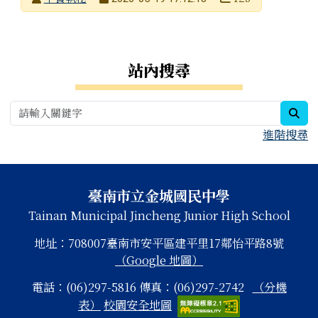
發布日期
瀏覽次數
右邊區域內容
站內搜尋
sea
進階搜尋
頁尾區域內容
臺南市立金城國民中學
Tainan Municipal Jincheng Junior High School
地址：708007臺南市安平區建平里17鄰怡平路8號
（Google 地圖）
電話：(06)297-5816 傳真：(06)297-2742
（分機
表）
校園安全地圖