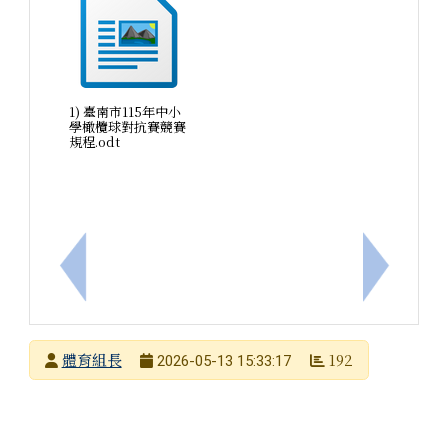
1) 臺南市115年中小
學橄欖球對抗賽競賽
規程.odt
上一筆：「臺南市115年中小學柔道對抗賽」競賽規
下一筆：
發布者
體育組長
192
2026-05-13 15:33:17
發布日期
瀏覽次數