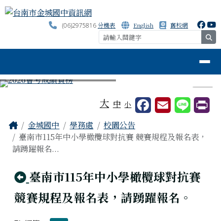
台南市金城國中資訊網
跳至主內容區
分機表
English
舊校網
(06)2975816
se
導覽列
⏸
工具列
大
中
小
頁尾區域
主內容區域
Home
金城國中
學務處
校園公告
臺南市115年中小學橄欖球對抗賽 競賽規程及報名表，
請踴躍報名...
回上頁
臺南市115年中小學橄欖球對抗賽
競賽規程及報名表，請踴躍報名。