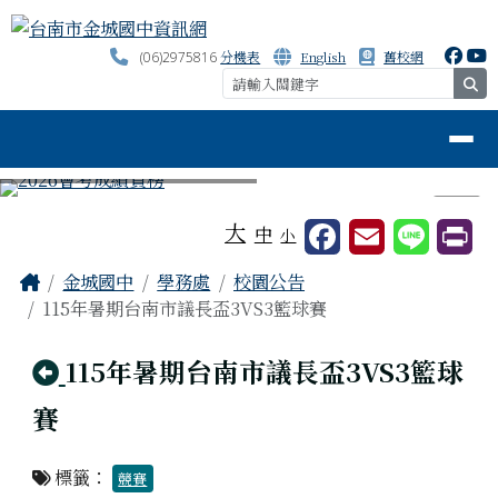
台南市金城國中資訊網
跳至主內容區
分機表
English
舊校網
(06)2975816
se
導覽列
⏸
工具列
大
中
小
頁尾區域
主內容區域
Home
金城國中
學務處
校園公告
115年暑期台南市議長盃3VS3籃球賽
回上頁
115年暑期台南市議長盃3VS3籃球
賽
標籤：
競賽