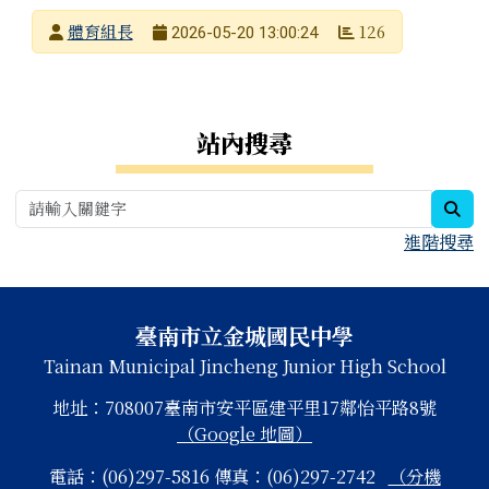
發布者
體育組長
126
2026-05-20 13:00:24
發布日期
瀏覽次數
右邊區域內容
站內搜尋
sea
進階搜尋
頁尾區域內容
臺南市立金城國民中學
Tainan Municipal Jincheng Junior High School
地址：708007臺南市安平區建平里17鄰怡平路8號
（Google 地圖）
電話：(06)297-5816 傳真：(06)297-2742
（分機