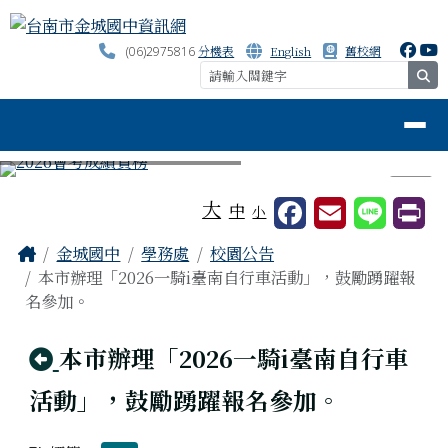
台南市金城國中資訊網
跳至主內容區
分機表
English
舊校網
(06)2975816
se
導覽列
⏸
工具列
大
中
小
頁尾區域
主內容區域
Home
金城國中
學務處
校園公告
本市辦理「2026一騎i臺南自行車活動」，鼓勵踴躍報
名參加。
回上頁
本市辦理「2026一騎i臺南自行車
活動」，鼓勵踴躍報名參加。