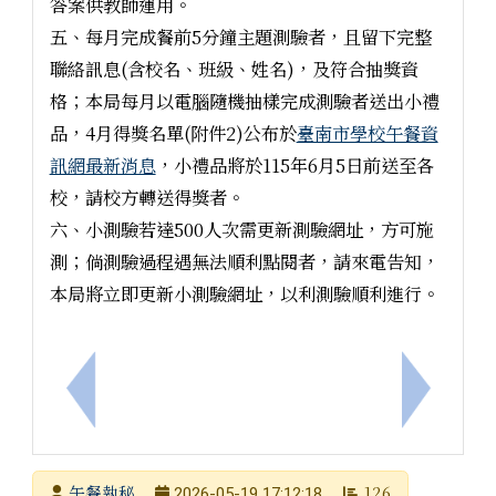
答案供教師運用。
五、每月完成餐前5分鐘主題測驗者，且留下完整
聯絡訊息(含校名、班級、姓名)，及符合抽獎資
格；本局每月以電腦隨機抽樣完成測驗者送出小禮
品，4月得獎名單(附件2)公布於
臺南市學校午餐資
訊網最新消息
，小禮品將於115年6月5日前送至各
校，請校方轉送得獎者。
六、小測驗若達500人次需更新測驗網址，方可施
測；倘測驗過程遇無法順利點閱者，請來電告知，
本局將立即更新小測驗網址，以利測驗順利進行。
上一筆：本市辦理「2026一騎i臺南自行車活動」，
下一筆：
發布者
午餐執秘
126
2026-05-19 17:12:18