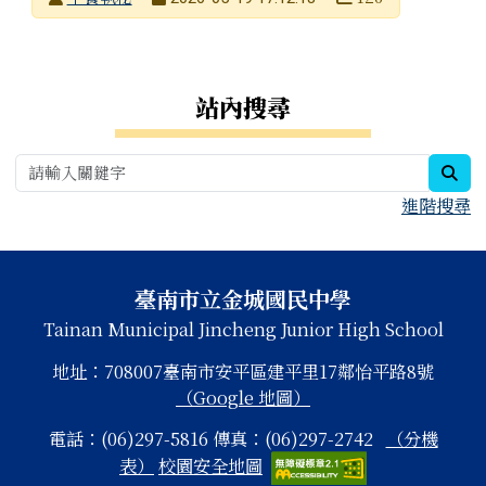
發布日期
瀏覽次數
右邊區域內容
站內搜尋
sea
進階搜尋
頁尾區域內容
臺南市立金城國民中學
Tainan Municipal Jincheng Junior High School
地址：708007臺南市安平區建平里17鄰怡平路8號
（Google 地圖）
電話：(06)297-5816 傳真：(06)297-2742
（分機
表）
校園安全地圖