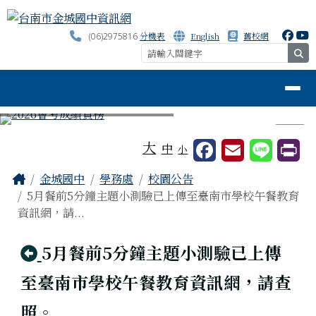
台南市金城國中資訊網
跳至主內容區
分機表
English
舊校網
(06)2975816
se
導覽列
⏸
工具列
大
中
小
頁尾區域
主內容區域
Home
金城國中
學務處
校園公告
5月餐前5分鐘主題小測驗已上傳至臺南市學校午餐教育
資訊網，請...
回上頁
5月餐前5分鐘主題小測驗已上傳
至臺南市學校午餐教育資訊網，請查
照。