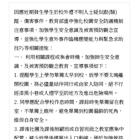
因應近期發生學生於校外遭不明人士疑似跟(騷)
蹤、傷害事件，教育部重申強化校圍安全防護機制
注意事項，加強學生安全意識及被害預防觀念宣
導，並強化學生意外事件臨機應變能力與緊急求助
技巧等相關措施：
一、 利用相關課程或集會時機，加強師生安全意
識，及被害預防觀念教育，宣導事項如下：
1. 提醒學生上學勿單獨太早到校，放學不要太晚離
開校圍，務必儘量結伴同行或由家人陪同，絕不行
經漆黑小巷或人煙罕至的地方及進出危險場所。
2. 同學應配合學校作息時間，課餘時免單獨留在教
室，不單獨上廁所，避免單獨到校圍偏僻的死角，
維保自身安全。
3. 課後社團及課後照顧班或自習班級之教室應集中
配置，減少放學後樓層出入口動線，便於加強管控