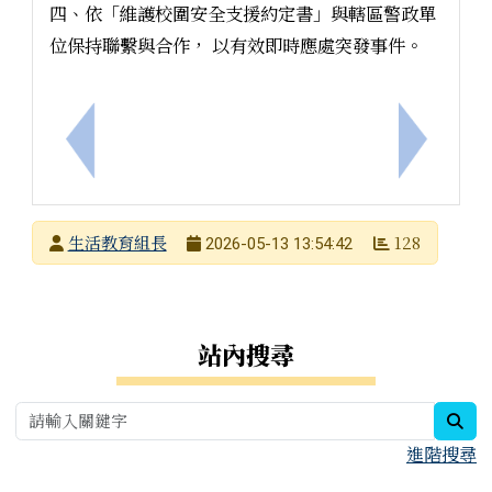
四、依「維護校圍安全支援約定書」與轄區警政單
位保持聯繫與合作， 以有效即時應處突發事件。
上一筆：臺南市115年度兒童權利公約創意圖卡徵選
下一筆：1
發布者
生活教育組長
128
2026-05-13 13:54:42
發布日期
瀏覽次數
右邊區域內容
站內搜尋
sea
進階搜尋