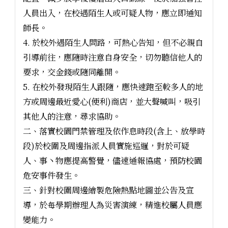
人員出入，在校遇陌生人或可疑人物，應立即通知
師長。
4. 於校外遇陌生人問路，可熱心告知，但不必親自
引導前往，應隨時注意自身安全，切勿聽信他人的
要求，交金錢或隨同離開。
5. 在校外發現陌生人跟隨，應快速跑至較多人的地
方或周邊最近愛心(便利)商店，並大聲喊叫，吸引
其他人的注意，尋求協助。
二、落實校園門禁管理及依作息時段(含上、放學時
段)於校圍及周邊指派人員實施巡邏，對於可疑
人、事丶物應提高警覺，儘速通報協處，預防校園
危安事件發生。
三、針對校圍周邊繪製危險熱點地圖並公告及宣
導，於毎學期辦理人為災害演練，精進校屬人員應
變能力。