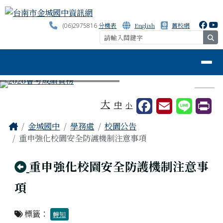
台南市金城國中資訊網
跳至主內容區
分機表
English
舊校網
(06)2975816
se
導覽列
⏸
工具列
大
中
小
頁尾區域
主內容區域
Home
金城國中
學務處
校園公告
重申強化校園安全防護機制注意事項
回上頁
重申強化校園安全防護機制注意事
項
標籤：
轉知