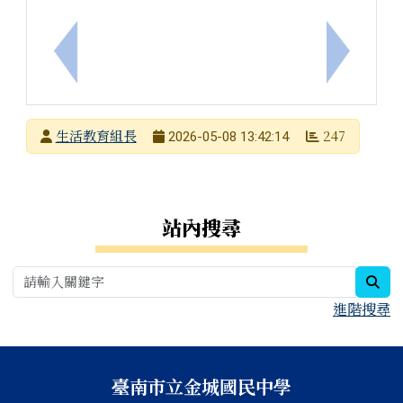
上一筆：114學年度第二學期第12週生活教育競賽成
下一筆：
發布者
生活教育組長
247
2026-05-08 13:42:14
發布日期
瀏覽次數
右邊區域內容
站內搜尋
sea
進階搜尋
頁尾區域內容
臺南市立金城國民中學