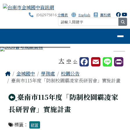
台南市金城國中資訊網
跳至主內容區
分機表
English
舊校網
(06)2975816
se
導覽列
⏸
工具列
大
中
小
頁尾區域
主內容區域
Home
金城國中
學務處
校園公告
臺南市115年度「防制校園霸凌家長研習會」實施計畫
回上頁
臺南市115年度「防制校園霸凌家
長研習會」實施計畫
標籤：
研習