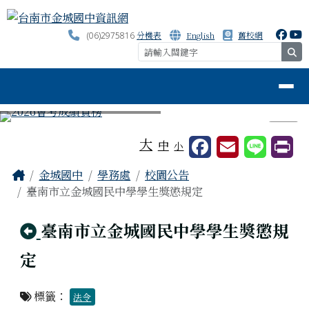
台南市金城國中資訊網
跳至主內容區
分機表
English
舊校網
(06)2975816
se
導覽列
⏸
工具列
大
中
小
頁尾區域
主內容區域
Home
金城國中
學務處
校園公告
臺南市立金城國民中學學生獎懲規定
回上頁
臺南市立金城國民中學學生獎懲規
定
標籤：
法令