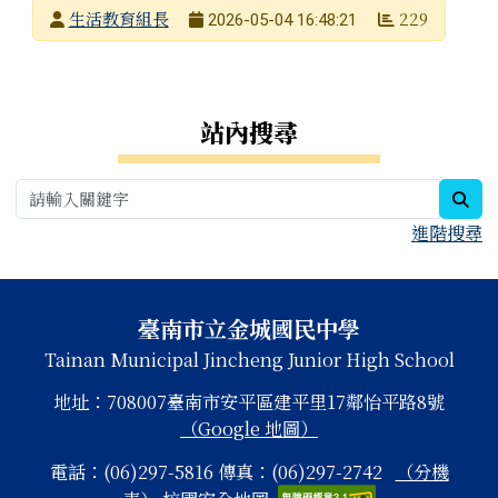
發布者
生活教育組長
229
2026-05-04 16:48:21
發布日期
瀏覽次數
右邊區域內容
站內搜尋
sea
進階搜尋
頁尾區域內容
臺南市立金城國民中學
Tainan Municipal Jincheng Junior High School
地址：708007臺南市安平區建平里17鄰怡平路8號
（Google 地圖）
電話：(06)297-5816 傳真：(06)297-2742
（分機