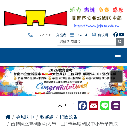
台南市金城國中資訊網
跳至主內容區
分機表
English
舊校網
(06)2975816
se
導覽列
⏸
工具列
大
中
小
頁尾區域
主內容區域
Home
金城國中
教務處
校園公告
函轉國立臺灣師範大學「114學年度國民中小學學習扶