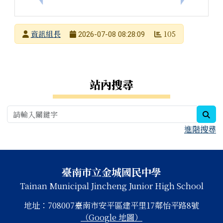
發布者
資訊組長
105
2026-07-08 08:28:09
發布日期
瀏覽次數
右邊區域內容
站內搜尋
sea
進階搜尋
頁尾區域內容
臺南市立金城國民中學
Tainan Municipal Jincheng Junior High School
地址：708007臺南市安平區建平里17鄰怡平路8號
（Google 地圖）