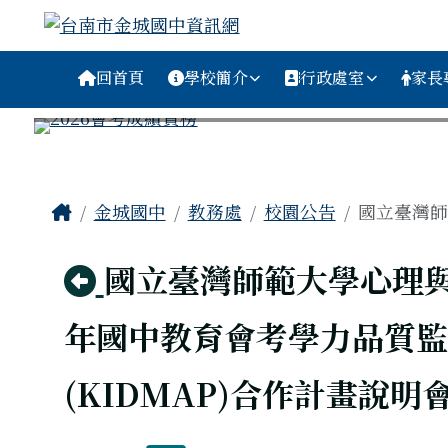
台南市金城國中資訊網
跳至主內容區
導覽列
回首頁
學校簡介
行政處室
家長
工具列
頁尾區域
主內容區域
Home
金城國中
教務處
校園公告
國立臺灣師
回上頁
國立臺灣師範大學心理與
年國中教育會考學力品質監
(KIDMAP)合作計畫說明