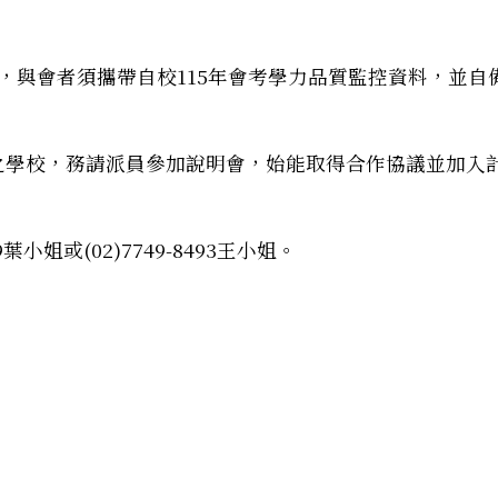
，與會者須攜帶自校115年會考學力品質監控資料，並自
計畫–夢的N次方素養工作坊–中二區（南投場）」實施計畫
計畫之學校，務請派員參加說明會，始能取得合作協議並加入
葉小姐或(02)7749-8493王小姐。