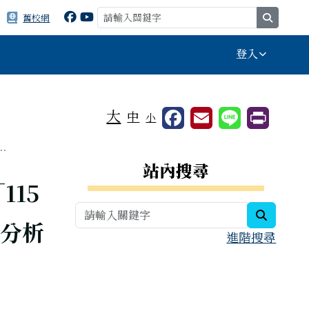
search
舊校網
登入
⏸
大
中
小
.
右邊區域內容
站內搜尋
15
search
分析
進階搜尋