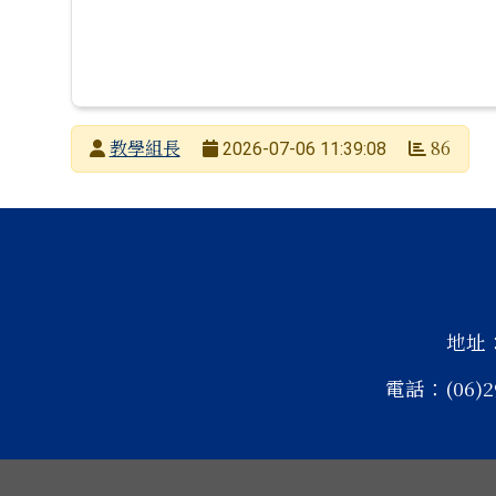
發布者
教學組長
86
2026-07-06 11:39:08
發布日期
瀏覽次數
頁尾區域內容
地址
電話：(06)2