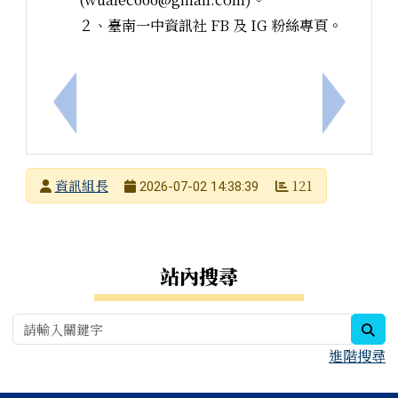
２、臺南一中資訊社 FB 及 IG 粉絲專頁。
上一筆：114學年度原住民族語言認證測驗成績優異
下一筆：「A
發布者
資訊組長
121
2026-07-02 14:38:39
發布日期
瀏覽次數
右邊區域內容
站內搜尋
sea
進階搜尋