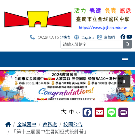
台南市金城國中資訊網
跳至主內容區
分機表
English
舊校網
(06)2975816
se
導覽列
⏸
工具列
大
中
小
頁尾區域
主內容區域
Home
金城國中
教務處
校園公告
「第十三屆國中生暑期程式設計營」