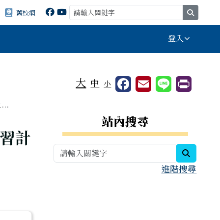
search
舊校網
登入
⏸
大
中
小
..
右邊區域內容
站內搜尋
研習計
search
進階搜尋