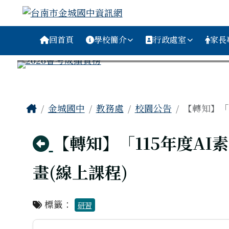
台南市金城國中資訊網
跳至主內容區
導覽列
回首頁
學校簡介
行政處室
家長
工具列
頁尾區域
主內容區域
Home
金城國中
教務處
校園公告
【轉知】「
回上頁
【轉知】「115年度A
畫(線上課程)
標籤：
研習