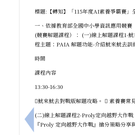
標題:【轉知】「115年度AI素養爭霸賽
一、依據教育部全國中小學資訊應用競賽「1
(競賽解題課程）： (一)線上解題課程1-
程主題：PAIA 解題功能-介紹魷來魷去
時間
課程內容
13:30-16:30
魷來魷去對戰版解題攻略。  素養賽常
(二)線上解題課程2-Proly定向越野大作
上一筆：有關本局8月份辦理A1、A2數位學習
『Proly 定向越野大作戰』搶分策略分