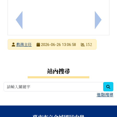
上一筆：本市白河區仙草實小辦理「氣球設計與應用
下一筆：
發布者
教務主任
152
2026-06-26 13:06:58
發布日期
瀏覽次數
右邊區域內容
站內搜尋
sea
進階搜尋
頁尾區域內容