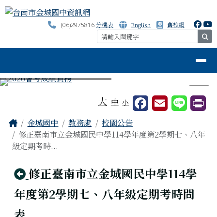
台南市金城國中資訊網
跳至主內容區
分機表
English
舊校網
(06)2975816
se
導覽列
⏸
工具列
大
中
小
頁尾區域
主內容區域
Home
金城國中
教務處
校園公告
修正臺南市立金城國民中學114學年度第2學期七、八年
級定期考時...
回上頁
修正臺南市立金城國民中學114學
年度第2學期七、八年級定期考時間
表