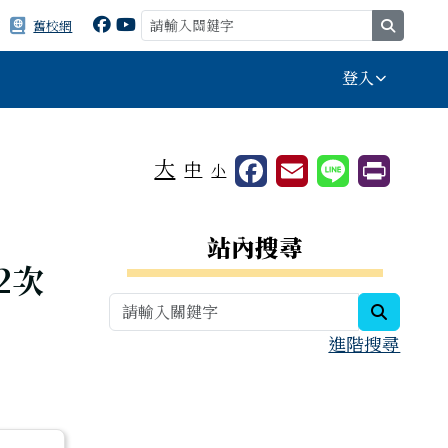
search
舊校網
登入
⏸
大
中
小
.
右邊區域內容
站內搜尋
2次
search
進階搜尋