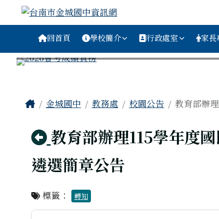
台南市金城國中資訊網
跳至主內容區
導覽列
回首頁
學校簡介
行政處室
家長
工具列
頁尾區域
主內容區域
Home
金城國中
教務處
校園公告
教育部辦理
回上頁
教育部辦理115學年度
遴選簡章公告
標籤：
轉知