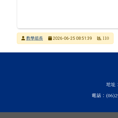
發布者
教學組長
110
2026-06-25 08:51:39
發布日期
瀏覽次數
頁尾區域內容
地址
電話：(06)2