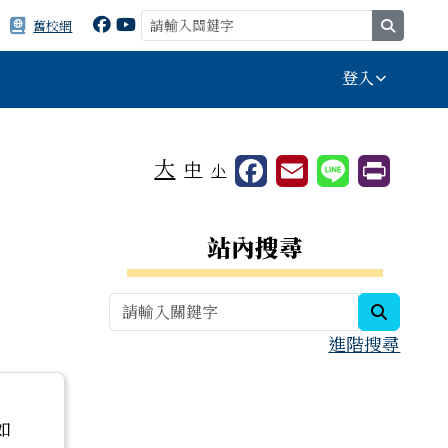
search
舊校網
登入
⏸
大
中
小
右邊區域內容
站內搜尋
search
進階搜尋
如