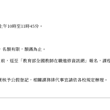
）
午10時至11時45分。
理「國中數學能力檢測」以提升會考成績，歡迎貴校學生
，名額有限，額滿為止。
9日前，逕至「教育部全國教師在職進修資訊網」報名，課
責核予公假登記，相關課務排代事宜請依各校規定辦理。