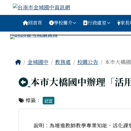
台南市金城國中資訊網
跳至主內容區
導覽列
回首頁
學校簡介
行政處室
家長
工具列
頁尾區域
主內容區域
Home
金城國中
教務處
校園公告
本市大橋國
回上頁
本市大橋國中辦理「活
標籤：
研習
說明：為增進教師教學專業知能，活化課