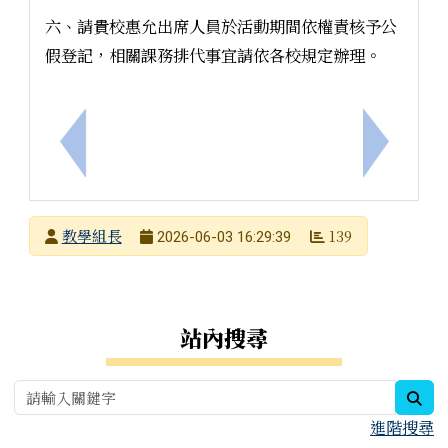
六、請貴校惠允出席人員於活動期間依權責核予公
假登記，相關課務排代事宜請依各校規定辦理。
上一筆：社團法人台灣雲端教育發展協會辦理「國中
下一筆：
發布者
教學組長
139
2026-06-03 16:29:39
發布日期
瀏覽次數
右邊區域內容
站內搜尋
sea
進階搜尋