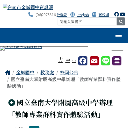
台南市金城國中資訊網
跳至主內容區
分機表
English
舊校網
(06)2975816
se
導覽列
⏸
工具列
大
中
小
頁尾區域
主內容區域
Home
金城國中
教務處
校園公告
國立臺南大學附屬高級中學辦理「教師專業群科實作體
驗活動」
回上頁
國立臺南大學附屬高級中學辦理
「教師專業群科實作體驗活動」