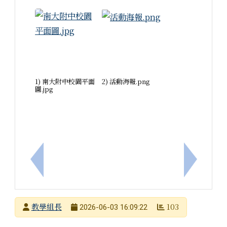
1) 南大附中校園平面
2) 活動海報.png
圖.jpg
上一筆：國立臺灣師範大學辦理「AI協作素養導向
下一筆：
發布者
教學組長
103
2026-06-03 16:09:22
發布日期
瀏覽次數