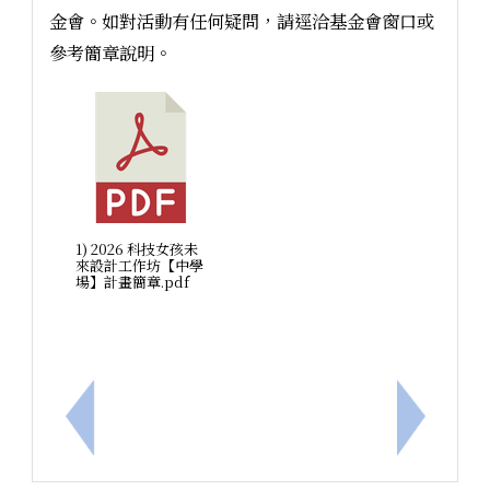
金會。如對活動有任何疑問，請逕洽基金會窗口或
參考簡章說明。
1) 2026 科技女孩未
來設計工作坊【中學
場】計畫簡章.pdf
上一筆：「美感智能閱讀計畫-安妮新聞」115-1新
下一筆：