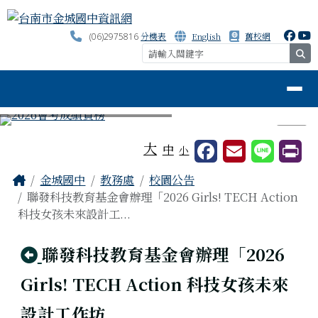
台南市金城國中資訊網
跳至主內容區
分機表
English
舊校網
(06)2975816
se
導覽列
⏸
工具列
大
中
小
頁尾區域
主內容區域
Home
金城國中
教務處
校園公告
聯發科技教育基金會辦理「2026 Girls! TECH Action
科技女孩未來設計工...
回上頁
聯發科技教育基金會辦理「2026
Girls! TECH Action 科技女孩未來
設計工作坊