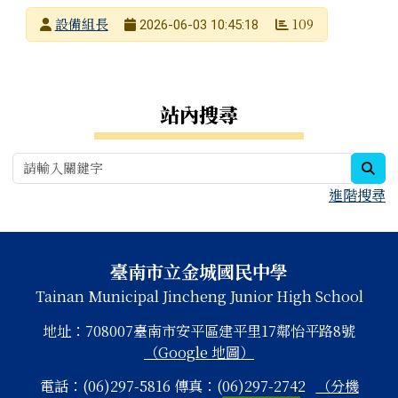
發布者
設備組長
109
2026-06-03 10:45:18
發布日期
瀏覽次數
右邊區域內容
站內搜尋
sea
進階搜尋
頁尾區域內容
臺南市立金城國民中學
Tainan Municipal Jincheng Junior High School
地址：708007臺南市安平區建平里17鄰怡平路8號
（Google 地圖）
電話：(06)297-5816 傳真：(06)297-2742
（分機