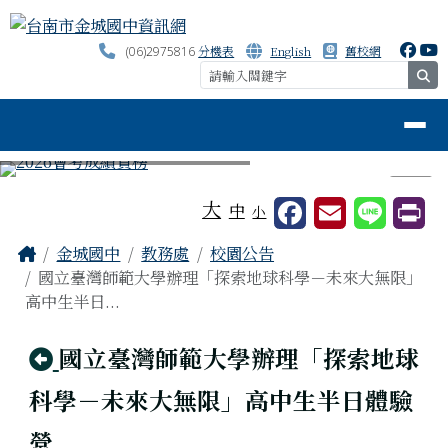
台南市金城國中資訊網
跳至主內容區
分機表
English
舊校網
(06)2975816
se
導覽列
⏸
工具列
大
中
小
頁尾區域
主內容區域
Home
金城國中
教務處
校園公告
國立臺灣師範大學辦理「探索地球科學－未來大無限」
高中生半日...
回上頁
國立臺灣師範大學辦理「探索地球
科學－未來大無限」高中生半日體驗
營