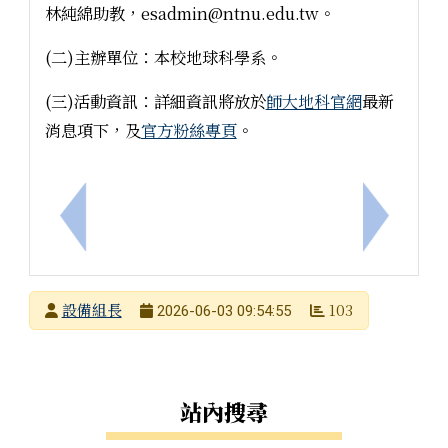
林純綿助教，esadmin@ntnu.edu.tw。
(二)主辦單位：本校地球科學系。
(三)活動資訊：詳細資訊將放於
師大地科官網
最新
消息項下，及
官方粉絲專頁
。
上一筆：聯發科技教育基金會辦理「2026 Girls! TE
下一筆：
發布者
設備組長
103
2026-06-03 09:54:55
發布日期
瀏覽次數
右邊區域內容
站內搜尋