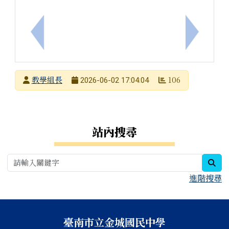
上一筆：原住民族語言能力認證測驗獎勵金線上申請
下一筆：
發布者
教學組長
106
2026-06-02 17:04:04
發布日期
瀏覽次數
右邊區域內容
站內搜尋
sea
進階搜尋
頁尾區域內容
臺南市立金城國民中學