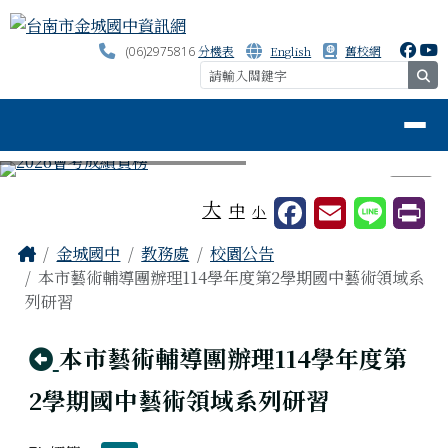
台南市金城國中資訊網
跳至主內容區
分機表
English
舊校網
(06)2975816
se
導覽列
⏸
工具列
大
中
小
頁尾區域
主內容區域
Home
金城國中
教務處
校園公告
本市藝術輔導團辦理114學年度第2學期國中藝術領域系
列研習
回上頁
本市藝術輔導團辦理114學年度第
2學期國中藝術領域系列研習