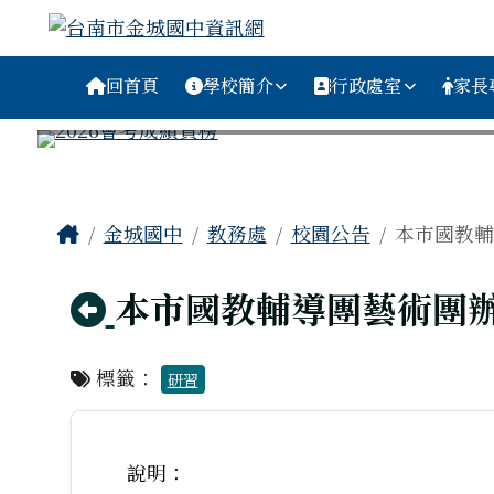
台南市金城國中資訊網
跳至主內容區
導覽列
回首頁
學校簡介
行政處室
家長
工具列
頁尾區域
主內容區域
Home
金城國中
教務處
校園公告
本市國教輔
回上頁
本市國教輔導團藝術團辦
標籤：
研習
說明：