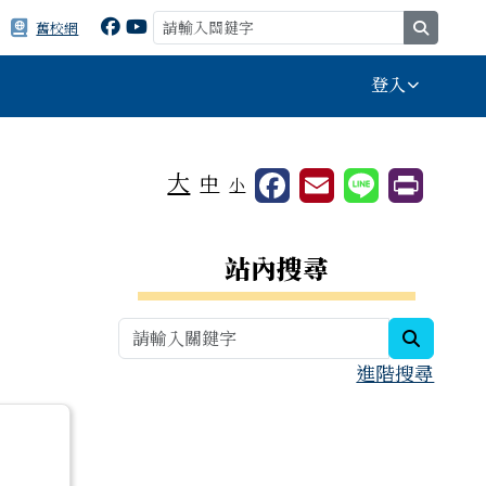
search
舊校網
登入
⏸
大
中
小
右邊區域內容
站內搜尋
search
進階搜尋