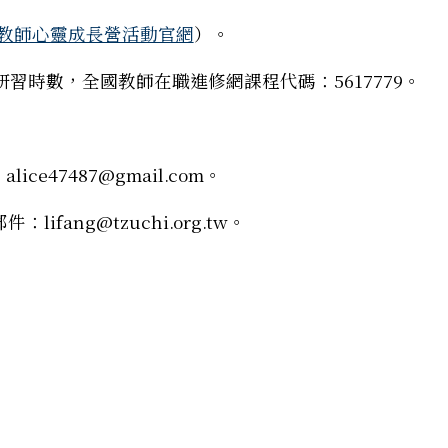
教師心靈成長營活動官網
）。
026英語教學與評量研習講座」，鼓勵英語教師報名參加
習時數，全國教師在職進修網課程代碼：5617779。
ce47487@gmail.com。
lifang@tzuchi.org.tw。