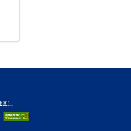
 地圖）
圖