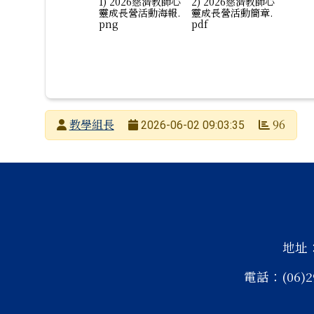
1) 2026慈濟教師心
2) 2026慈濟教師心
靈成長營活動海報.
靈成長營活動簡章.
png
pdf
發布者
教學組長
96
2026-06-02 09:03:35
發布日期
瀏覽次數
頁尾區域內容
地址
電話：(06)2