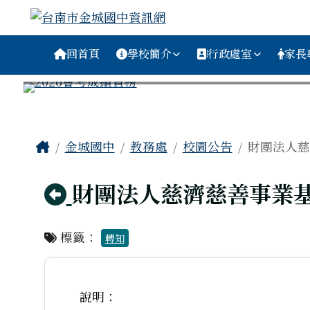
台南市金城國中資訊網
跳至主內容區
導覽列
回首頁
學校簡介
行政處室
家長
工具列
頁尾區域
主內容區域
Home
金城國中
教務處
校園公告
財團法人慈
回上頁
財團法人慈濟慈善事業
標籤：
轉知
說明：