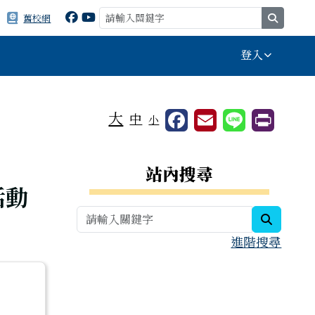
search
舊校網
登入
⏸
大
中
小
右邊區域內容
站內搜尋
活動
search
進階搜尋